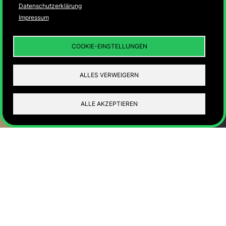
Ahrweiler und die
Datenschutzerklärung
Impressum
Josefskapelle
COOKIE-EINSTELLUNGEN
ALLES VERWEIGERN
ALLE AKZEPTIEREN
Eine virtuelle Ausstellung von
Stiftung Annakirche Düren