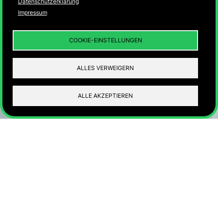
Datenschutzerklärung
Impressum
eine virtuelle Ausstellung über das Ende der
Textilindustrie in Nordhorn
COOKIE-EINSTELLUNGEN
ALLES VERWEIGERN
ALLE AKZEPTIEREN
Eine virtuelle Ausstellung von
Kulturzentrum Alte Weberei