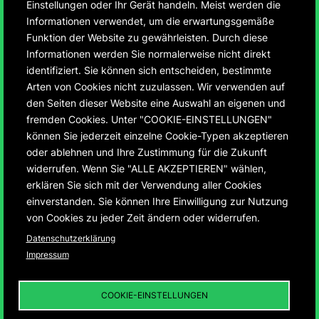
Einstellungen oder Ihr Gerät handeln. Meist werden die
Informationen verwendet, um die erwartungsgemäße
Funktion der Website zu gewährleisten. Durch diese
Informationen werden Sie normalerweise nicht direkt
identifiziert. Sie können sich entscheiden, bestimmte
Arten von Cookies nicht zuzulassen. Wir verwenden auf
den Seiten dieser Website eine Auswahl an eigenen und
Bücher der Natur
fremden Cookies. Unter "COOKIE-EINSTELLUNGEN"
können Sie jederzeit einzelne Cookie-Typen akzeptieren
oder ablehnen und Ihre Zustimmung für die Zukunft
Transkulturelle Ästhetik mittelalterlicher
widerrufen. Wenn Sie "ALLE AKZEPTIEREN" wählen,
Naturkunden
erklären Sie sich mit der Verwendung aller Cookies
einverstanden. Sie können Ihre Einwilligung zur Nutzung
von Cookies zu jeder Zeit ändern oder widerrufen.
Datenschutzerklärung
Impressum
BÜCHER DER NATUR
01
NATURENZYKLOPÄDIEN
COOKIE-EINSTELLUNGEN
02
MITTELALTERLICHE
MEDIZINBÜCHER IN
TÜBINGEN