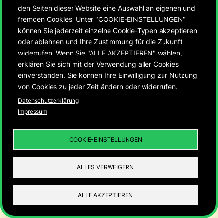
den Seiten dieser Website eine Auswahl an eigenen und
fremden Cookies. Unter "COOKIE-EINSTELLUNGEN"
können Sie jederzeit einzelne Cookie-Typen akzeptieren
oder ablehnen und Ihre Zustimmung für die Zukunft
widerrufen. Wenn Sie "ALLE AKZEPTIEREN" wählen,
Singt dem Herrn ein
erklären Sie sich mit der Verwendung aller Cookies
einverstanden. Sie können Ihre Einwilligung zur Nutzung
altes Lied
von Cookies zu jeder Zeit ändern oder widerrufen.
Datenschutzerklärung
Impressum
Sächsische Gesangbuchschätze aus fünf
Jahrhunderten
COOKIE-EINSTELLUNGEN
ALLES VERWEIGERN
SINGT DEM HERRN EIN ALTES LIED
ALLE AKZEPTIEREN
01
500 JAHRE GESANGBUCH IN
SACHSEN
02
DIE WELT DES
GESANGBUCHS
03
DAS GESANGBUCH ALS